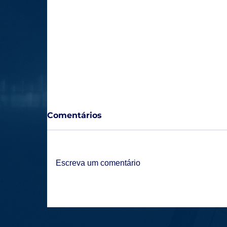
Comentários
Escreva um comentário
Picolé é Homenageado em Cerro