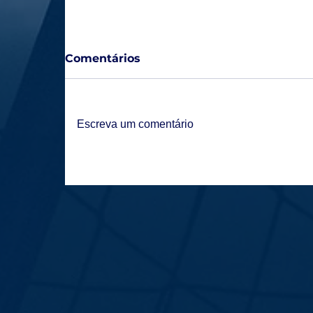
Comentários
Escreva um comentário
Lagoa Esporte Clube estreia na
temporada com expectativa e foco
renovado