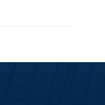
É hora de decisão: Ingressos à vend