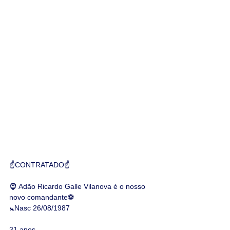
☝️CONTRATADO☝️
🧔 Adão Ricardo Galle Vilanova é o nosso 
novo comandante⚽
🚼Nasc 26/08/1987
31 anos