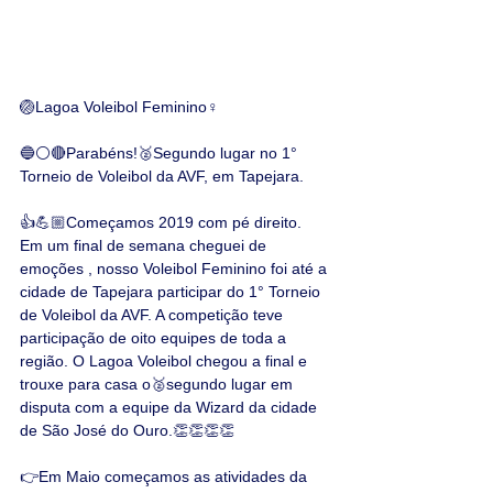
🏐Lagoa Voleibol Feminino♀️
🔵⚪🔴Parabéns!🥈Segundo lugar no 1° 
Torneio de Voleibol da AVF, em Tapejara.
👍💪🏼Começamos 2019 com pé direito. 
Em um final de semana cheguei de 
emoções , nosso Voleibol Feminino foi até a 
cidade de Tapejara participar do 1° Torneio 
de Voleibol da AVF. A competição teve 
participação de oito equipes de toda a 
região. O Lagoa Voleibol chegou a final e 
trouxe para casa o🥈segundo lugar em 
disputa com a equipe da Wizard da cidade 
de São José do Ouro.👏👏👏👏
👉Em Maio começamos as atividades da 