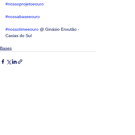
#nossoprojetoeouro
#nossabaseeouro
#nossotimeeouro
 @ Ginásio Enxutão - 
Caxias do Sul 
Bases