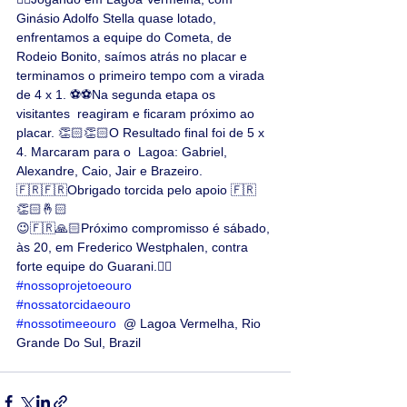
Ginásio Adolfo Stella quase lotado, 
enfrentamos a equipe do Cometa, de 
Rodeio Bonito, saímos atrás no placar e 
terminamos o primeiro tempo com a virada 
de 4 x 1. ⚽⚽Na segunda etapa os 
visitantes  reagiram e ficaram próximo ao 
placar. 👏🏻👏🏻O Resultado final foi de 5 x 
4. Marcaram para o  Lagoa: Gabriel, 
Alexandre, Caio, Jair e Brazeiro.
🇫🇷🇫🇷Obrigado torcida pelo apoio 🇫🇷
👏🏻🤞🏻
😉🇫🇷🙏🏻Próximo compromisso é sábado, 
às 20, em Frederico Westphalen, contra 
forte equipe do Guarani.👍🏻
#nossoprojetoeouro
#nossatorcidaeouro
#nossotimeeouro
  @ Lagoa Vermelha, Rio 
Grande Do Sul, Brazil 