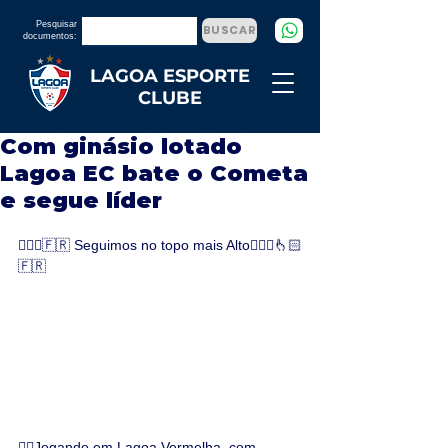
Pesquisar
BUSCAR
documentos:
LAGOA ESPORTE
CLUBE
Com ginásio lotado
Lagoa EC bate o Cometa
e segue líder
🙋🏻‍♂️🇫🇷 Seguimos no topo mais Alto🙋🏻‍♂️👆🏻
🇫🇷
👉🏻Jogando em Lagoa Vermelha, com 