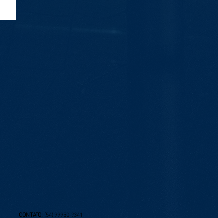
a
CONTATO:
(54) 99950-9341