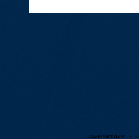
Lagoa Esporte Clube estreia na
temporada com expectativa e foco
renovado
LAGOA ESPORTE CLUBE -
14.055