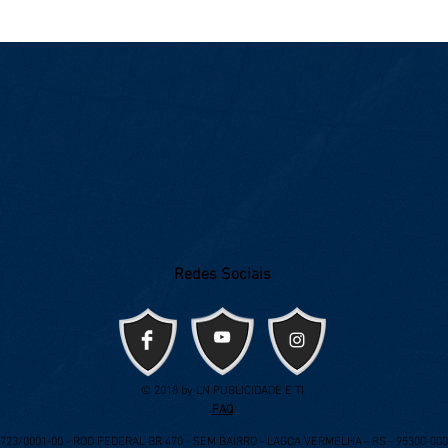
É hora de decisão: Ingressos à vend
Redes Sociais
© 2018 by LN PUBLICIDADE E TI
FAQ
.723/0001-00 - ROD FEDERAL BR 470 - SEM BAIRRO - LAGOA VERMELHA - RS - 95300-000