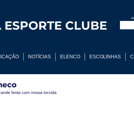
P
 ESPORTE CLUBE
FICAÇÃO
NOTÍCIAS
ELENCO
ESCOLINHAS
C
neco
rande festa com nossa torcida.