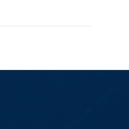
É hora de decisão: Ingressos à vend