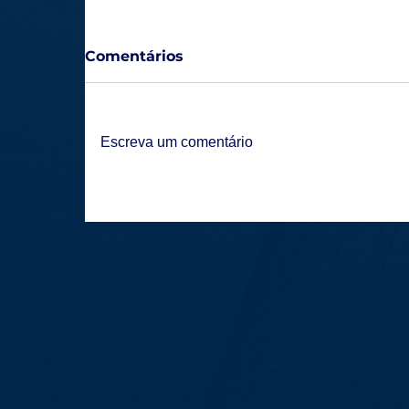
Comentários
Escreva um comentário
Lagoa Esporte Clube estreia na
temporada com expectativa e foco
renovado