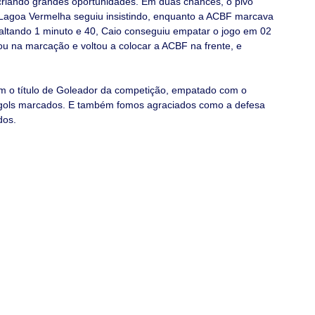
criando grandes oportunidades. Em duas chances, o pivô 
 Lagoa Vermelha seguiu insistindo, enquanto a ACBF marcava 
altando 1 minuto e 40, Caio conseguiu empatar o jogo em 02 
u na marcação e voltou a colocar a ACBF na frente, e 
om o título de Goleador da competição, empatado com o 
 gols marcados. E também fomos agraciados como a defesa 
dos.