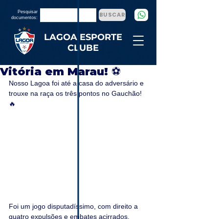
Pesquisar
BUSCAR
documentos:
LAGOA ESPORTE
CLUBE
Vitória em Marau! ⚽
Nosso Lagoa foi até a casa do adversário e 
trouxe na raça os três pontos no Gauchão! 
🔥
Foi um jogo disputadíssimo, com direito a 
quatro expulsões e embates acirrados. 