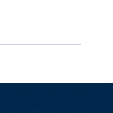
É hora de decisão: Ingressos à vend