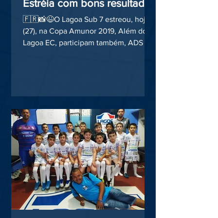
Estréia com bons resultados
🇫🇷📸😉O Lagoa Sub 7 estreou, hoje
(27), na Copa Amunor 2019, Além do
Lagoa EC, participam também, ADS de
Sananduva e São José do Ouro....