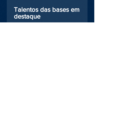
Talentos das bases em
destaque
🇷DE MALAS PRONTAS🇫🇷 🙋🏻‍♂️Os
meninos, Vitor Pinto, Arthur Xavier e
Luis Cláudio Brunetto, fizeram as malas
e partiram neste domingo...