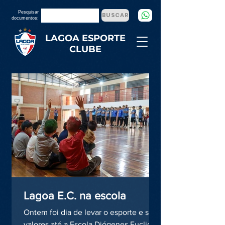
Pesquisar
BUSCAR
documentos:
LAGOA ESPORTE
CLUBE
Lagoa E.C. na escola
Ontem foi dia de levar o esporte e seus
valores até a Escola Diógenes Euclides