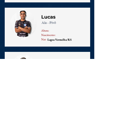
Lucas
Ala - Pivô
Altura:
Nascimento:
28
Nat:
Lagoa Vermelha/RS
Nicolas
Ala
Altura:
Nascimento:
30
Nat:
Maninho
Ala
Altura:
Nascimento:
74
Nat: