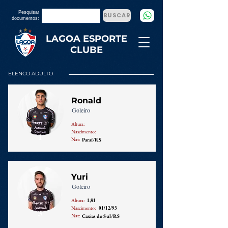
Pesquisar
BUSCAR
documentos:
LAGOA ESPORTE
CLUBE
ELENCO ADULTO
Ronald
Goleiro
Altura:
Nascimento:
1
Nat:
Paraí/RS
Yuri
Goleiro
Altura:
1,81
Nascimento:
01/12/93
3
Nat:
Caxias do Sul/RS