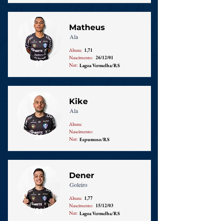
Matheus
Ala
Altura:
1,71
Nascimento:
26/12/01
17
Nat:
Lagoa Vermelha/RS
Kike
Ala
Altura:
Nascimento:
20
Nat:
Espumoso/RS
Dener
Goleiro
Altura:
1,77
Nascimento:
15/12/03
21
Nat:
Lagoa Vermelha/RS