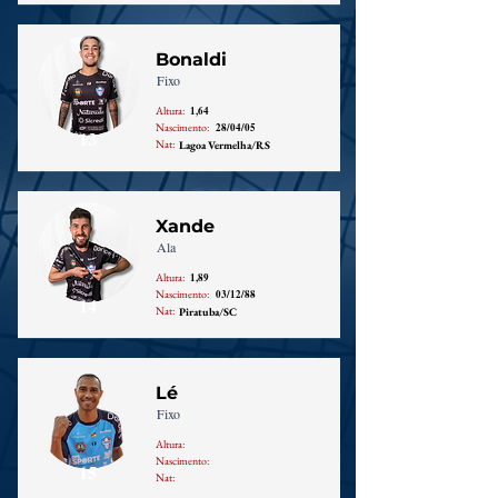
Bonaldi
Fixo
Altura:
1,64
Nascimento:
28/04/05
13
Nat:
Lagoa Vermelha/RS
Xande
Ala
Altura:
1,89
Nascimento:
03/12/88
14
Nat:
Piratuba/SC
Lé
Fixo
Altura:
Nascimento:
15
Nat: