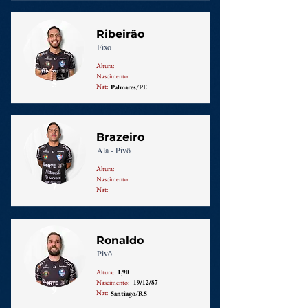
Ribeirão
Fixo
Altura:
Nascimento:
5
Nat:
Palmares/PE
Brazeiro
Ala - Pivô
Altura:
Nascimento:
7
Nat:
Ronaldo
Pivô
Altura:
1,90
Nascimento:
19/12/87
9
Nat:
Santiago/RS