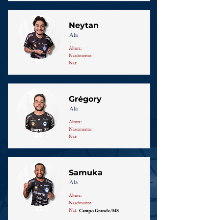
Neytan
Ala
Altura:
Nascimento:
10
Nat:
Grégory
Ala
Altura:
Nascimento:
11
Nat:
Samuka
Ala
Altura:
Nascimento:
12
Nat:
Campo Grande/MS