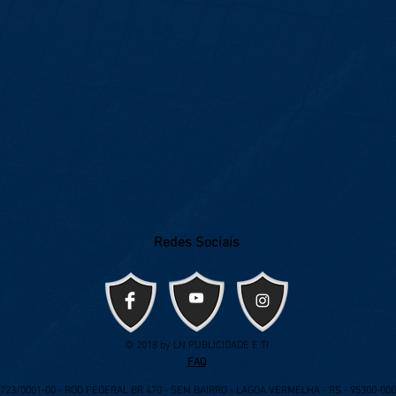
Redes Sociais
© 2018 by LN PUBLICIDADE E TI
FAQ
.723/0001-00 - ROD FEDERAL BR 470 - SEM BAIRRO - LAGOA VERMELHA - RS - 95300-000