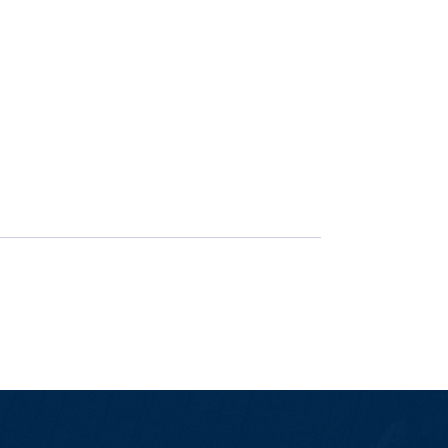
É hora de decisão: Ingressos à vend