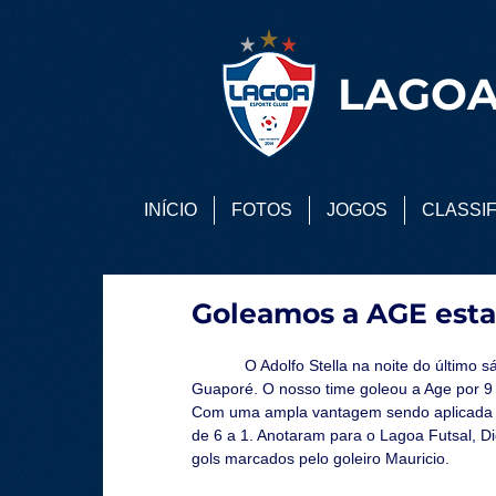
LAGOA
INÍCIO
FOTOS
JOGOS
CLASSI
Goleamos a AGE esta
            O Adolfo Stella na noite do último sábado (25), foi palco de uma grande partida contra a equipe de 
Guaporé. O nosso time goleou a Age por 9 
Com uma ampla vantagem sendo aplicada no
de 6 a 1. Anotaram para o Lagoa Futsal, Didi
gols marcados pelo goleiro Mauricio.