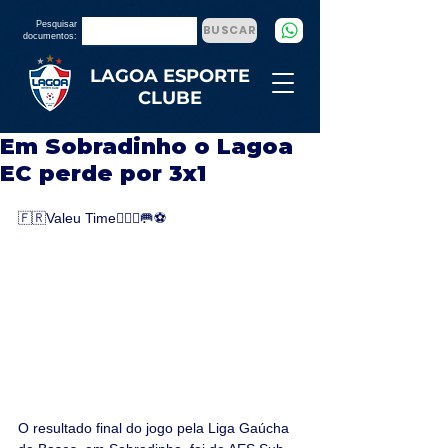
Pesquisar
BUSCAR
documentos:
LAGOA ESPORTE
CLUBE
Em Sobradinho o Lagoa
EC perde por 3x1
🇫🇷Valeu Time🙋🏻‍♂️🥅⚽
O resultado final do jogo pela Liga Gaúcha 