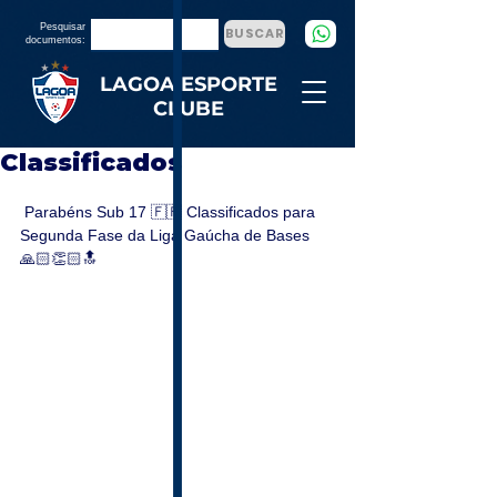
Pesquisar
BUSCAR
documentos:
LAGOA ESPORTE
CLUBE
Classificados
 Parabéns Sub 17 🇫🇷 Classificados para 
Segunda Fase da Liga Gaúcha de Bases
🙏🏻👏🏻🔝