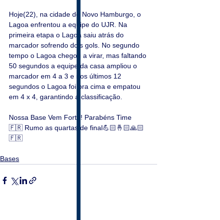
Hoje(22), na cidade de Novo Hamburgo, o 
Lagoa enfrentou a equipe do UJR. Na 
primeira etapa o Lagoa saiu atrás do 
marcador sofrendo dois gols. No segundo 
tempo o Lagoa chegou a virar, mas faltando 
50 segundos a equipe da casa ampliou o 
marcador em 4 a 3 e nos últimos 12 
segundos o Lagoa foi pra cima e empatou 
em 4 x 4, garantindo a classificação.
Nossa Base Vem Forte! Parabéns Time 
🇫🇷 Rumo as quartas de final💪🏻🤞🏻🙏🏻
🇫🇷
Bases