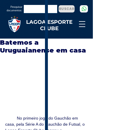
Pesquisar
BUSCAR
documentos:
LAGOA ESPORTE
CLUBE
Batemos a
Uruguaianense em casa
	No primeiro jogo do Gauchão em 
casa, pela Série A do Gauchão de Futsal, o 