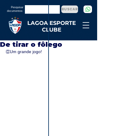
Pesquisar
BUSCAR
documentos:
LAGOA ESPORTE
CLUBE
De tirar o fôlego
👏Um grande jogo!