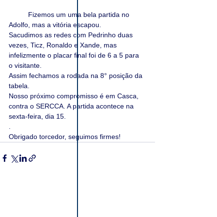
	Fizemos um uma bela partida no 
Adolfo, mas a vitória escapou.
Sacudimos as redes com Pedrinho duas 
vezes, Ticz, Ronaldo e Xande, mas 
infelizmente o placar final foi de 6 a 5 para 
o visitante.
Assim fechamos a rodada na 8° posição da 
tabela.
Nosso próximo compromisso é em Casca, 
contra o SERCCA. A partida acontece na 
sexta-feira, dia 15.
.
Obrigado torcedor, seguimos firmes!