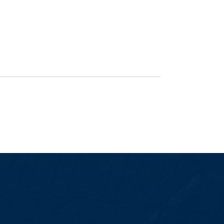
É hora de decisão: Ingressos à vend