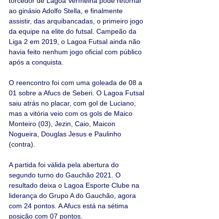
torcedor de Lagoa Vermelha pode retornar 
ao ginásio Adolfo Stella, e finalmente 
assistir, das arquibancadas, o primeiro jogo 
da equipe na elite do futsal. Campeão da 
Liga 2 em 2019, o Lagoa Futsal ainda não 
havia feito nenhum jogo oficial com público 
após a conquista.
O reencontro foi com uma goleada de 08 a 
01 sobre a Afucs de Seberi. O Lagoa Futsal 
saiu atrás no placar, com gol de Luciano, 
mas a vitória veio com os gols de Maico 
Monteiro (03), Jezin, Caio, Maicon 
Nogueira, Douglas Jesus e Paulinho 
(contra).
A partida foi válida pela abertura do 
segundo turno do Gauchão 2021. O 
resultado deixa o Lagoa Esporte Clube na 
liderança do Grupo A do Gauchão, agora 
com 24 pontos. A Afucs está na sétima 
posição com 07 pontos.