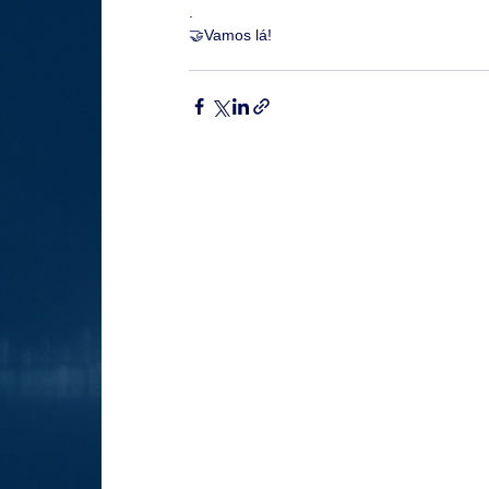
.
🤝Vamos lá!