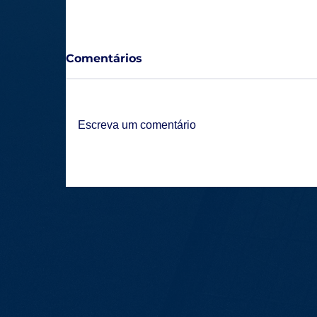
Comentários
Escreva um comentário
Lagoa Esporte Clube estreia na
temporada com expectativa e foco
renovado