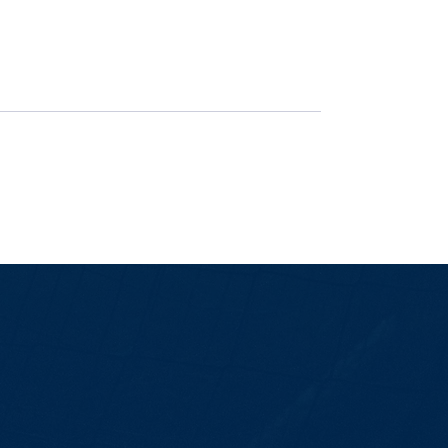
É hora de decisão: Ingressos à vend