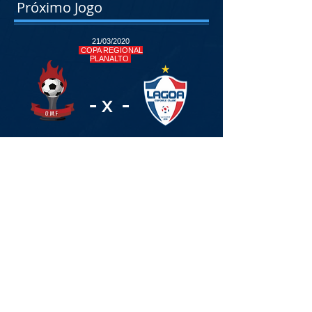
Próximo Jogo
21/03/2020
COPA REGIONAL
PLANALTO
-
-
x
Carazinho - RS